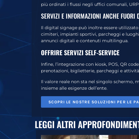
più ordinati i flussi negli uffici comunali, URP,
SERVIZI E INFORMAZIONI ANCHE FUORI D
Il digital signage può inoltre essere utilizzato
cimiteri, impianti sportivi, parcheggi e luogh
annunci digitali e contenuti multilingua.
OFFRIRE SERVIZI SELF-SERVICE
Infine, l’integrazione con kiosk, POS, QR code
prenotazioni, biglietterie, parcheggi e attiv
Il valore reale non sta nel singolo schermo, m
insieme alle esigenze dell’ente.
SCOPRI LE NOSTRE SOLUZIONI PER LE PA
LEGGI ALTRI APPROFONDIMEN