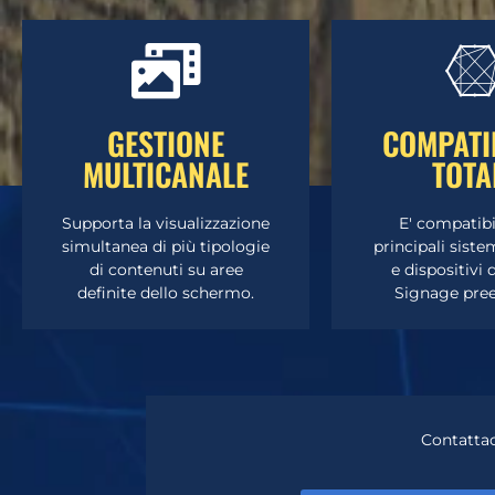
CLICCA QUI
CLICCA
GESTIONE
COMPATI
MULTICANALE
TOTA
parte di un nostro esperto.
parte di un nost
professionale gratuita da
professionale g
Richiedi una consulenza
Richiedi una 
Supporta la visualizzazione
E' compatibi
simultanea di più tipologie
principali siste
VUOI SAPERNE DI PIÙ?
VUOI SAPERN
di contenuti su aree
e dispositivi 
definite dello schermo.
Signage prees
Contattac