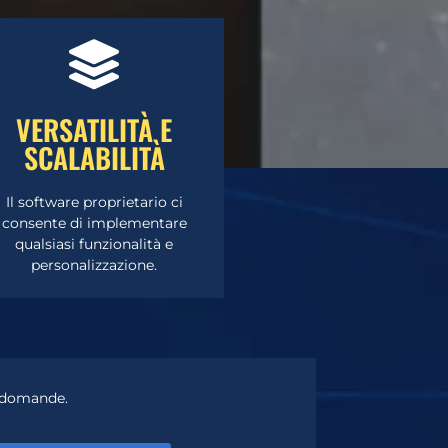
CLICCA QUI
VERSATILITÀ E
SCALABILITÀ
parte di un nostro esperto.
professionale gratuita da
Richiedi una consulenza
Il software proprietario ci
consente di implementare
VUOI SAPERNE DI PIÙ?
qualsiasi funzionalità e
personalizzazione.
e domande.