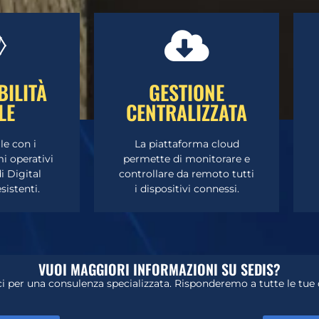
 QUI
CLICCA QUI
BILITÀ
GESTIONE
LE
CENTRALIZZATA
ro esperto.
parte di un nostro esperto.
ratuita da
professionale gratuita da
consulenza
Richiedi una consulenza
le con i
La piattaforma cloud
mi operativi
permette di monitorare e
E DI PIÙ?
VUOI SAPERNE DI PIÙ?
di Digital
controllare da remoto tutti
istenti.
i dispositivi connessi.
VUOI MAGGIORI INFORMAZIONI SU SEDIS?
i per una consulenza specializzata. Risponderemo a tutte le tu